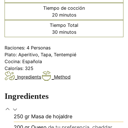
Tiempo de cocción
minutos
20
minutos
Tiempo Total
minutos
30
minutos
Raciones:
4
Personas
Plato:
Aperitivo, Tapa, Tentempié
Cocina:
Española
Calorías:
325
Ingredients
Method
Ingredientes
250
gr
Masa de hojaldre
200
gr
Queso
de tu preferencia, cheddar,