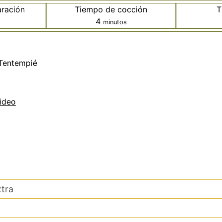
ración
Tiempo de cocción
T
minutos
4
minutos
 Tentempié
ideo
xtra