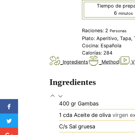
Tiempo de prepa
minutos
6
minutos
Raciones:
2
Personas
Plato:
Aperitivo, Tapa,
Cocina:
Española
Calorías:
284
Ingredients
Method
V
Ingredientes
400
gr
Gambas
1
cda
Aceite de oliva
virgen e
C/s
Sal gruesa