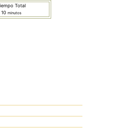
iempo Total
minutos
10
minutos