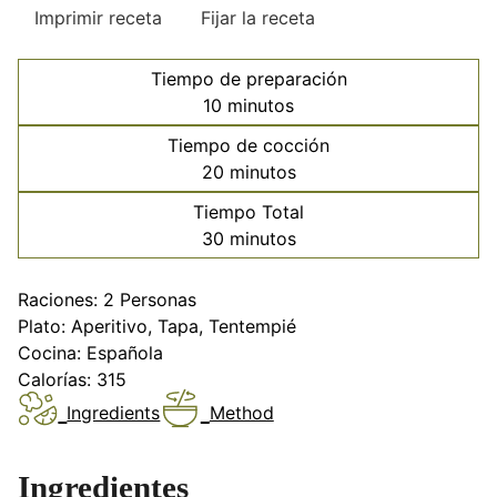
Imprimir receta
Fijar la receta
Tiempo de preparación
minutos
10
minutos
Tiempo de cocción
minutos
20
minutos
Tiempo Total
minutos
30
minutos
Raciones:
2
Personas
Plato:
Aperitivo, Tapa, Tentempié
Cocina:
Española
Calorías:
315
Ingredients
Method
Ingredientes